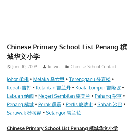
website
for
you
Chinese Primary School List Penang 槟
城华文小学
June 10, 2009
kelvin
Chinese School Contact
Johor 柔佛
•
Melaka 马六甲
•
Terengganu 登嘉楼
•
Kedah 吉打
•
Kelantan 吉兰丹
•
Kuala Lumpur 吉隆坡
•
Labuan 纳闽
•
Negeri Sembilan 森美兰
•
Pahang 彭亨
•
Penang 槟城
•
Perak 霹雳
•
Perlis 玻璃市
•
Sabah 沙巴
•
Sarawak 砂拉越
•
Selangor 雪兰莪
Chinese Primary School List Penang 槟城华文小学