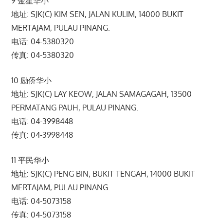
9 金星华小
地址: SJK(C) KIM SEN, JALAN KULIM, 14000 BUKIT
MERTAJAM, PULAU PINANG.
电话: 04-5380320
传真: 04-5380320
10 励侨华小
地址: SJK(C) LAY KEOW, JALAN SAMAGAGAH, 13500
PERMATANG PAUH, PULAU PINANG.
电话: 04-3998448
传真: 04-3998448
11 平民华小
地址: SJK(C) PENG BIN, BUKIT TENGAH, 14000 BUKIT
MERTAJAM, PULAU PINANG.
电话: 04-5073158
传真: 04-5073158