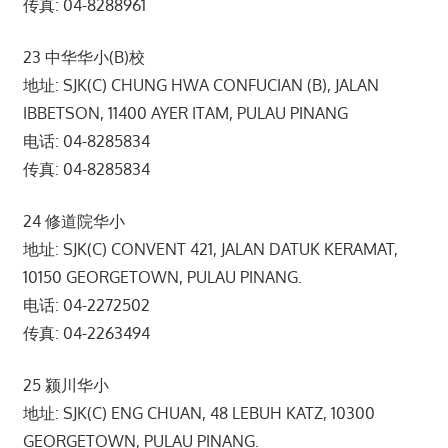
传真: 04-8288961
23 中华华小(B)校
地址: SJK(C) CHUNG HWA CONFUCIAN (B), JALAN
IBBETSON, 11400 AYER ITAM, PULAU PINANG
电话: 04-8285834
传真: 04-8285834
24 修道院华小
地址: SJK(C) CONVENT 421, JALAN DATUK KERAMAT,
10150 GEORGETOWN, PULAU PINANG.
电话: 04-2272502
传真: 04-2263494
25 颍川华小
地址: SJK(C) ENG CHUAN, 48 LEBUH KATZ, 10300
GEORGETOWN, PULAU PINANG.