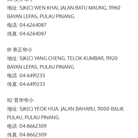
地址: SJK(C) WEN KHAI, JALAN BATU MAUNG, 11960
BAYAN LEPAS, PULAU PINANG.
电话: 04-6264087
传真: 04-6264087
81 养正华小
地址: SJK(C) YANG CHENG, TELOK KUMBAR, 11920
BAYAN LEPAS, PULAU PINANG.
电话: 04-6491233
传真: 04-6491233
82 育华华小
地址: SJK(C) YEOK HUA, JALAN BAHARU, 11000 BALIK
PULAU, PULAU PINANG.
电话: 04-8662309
传真: 04-8662309