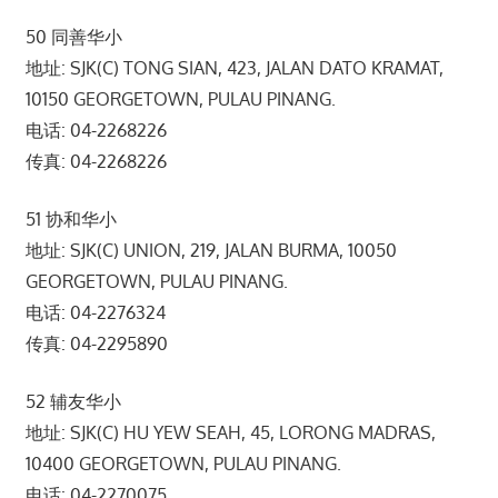
50 同善华小
地址: SJK(C) TONG SIAN, 423, JALAN DATO KRAMAT,
10150 GEORGETOWN, PULAU PINANG.
电话: 04-2268226
传真: 04-2268226
51 协和华小
地址: SJK(C) UNION, 219, JALAN BURMA, 10050
GEORGETOWN, PULAU PINANG.
电话: 04-2276324
传真: 04-2295890
52 辅友华小
地址: SJK(C) HU YEW SEAH, 45, LORONG MADRAS,
10400 GEORGETOWN, PULAU PINANG.
电话: 04-2270075