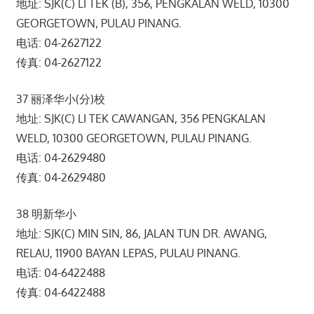
地址: SJK(C) LI TEK (B), 356, PENGKALAN WELD, 10300
GEORGETOWN, PULAU PINANG.
电话: 04-2627122
传真: 04-2627122
37 丽泽华小(分)校
地址: SJK(C) LI TEK CAWANGAN, 356 PENGKALAN
WELD, 10300 GEORGETOWN, PULAU PINANG.
电话: 04-2629480
传真: 04-2629480
38 明新华小
地址: SJK(C) MIN SIN, 86, JALAN TUN DR. AWANG,
RELAU, 11900 BAYAN LEPAS, PULAU PINANG.
电话: 04-6422488
传真: 04-6422488