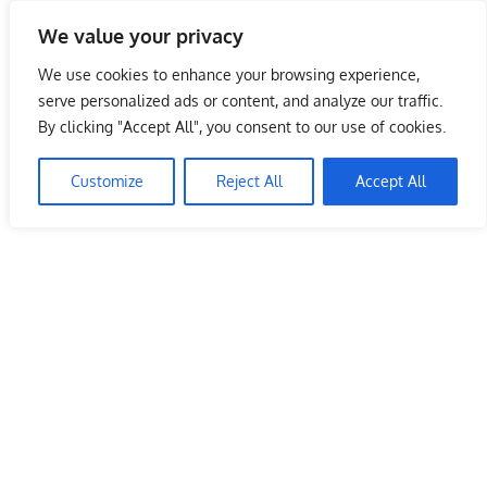
Skip
We value your privacy
to
Malaysia Info Portal
content
We use cookies to enhance your browsing experience,
LoInfoCentre
serve personalized ads or content, and analyze our traffic.
–
By clicking "Accept All", you consent to our use of cookies.
directory,
info
Customize
Reject All
Accept All
listings
portal
for
phone
numbers,
fax
number,
addresses,
email
and