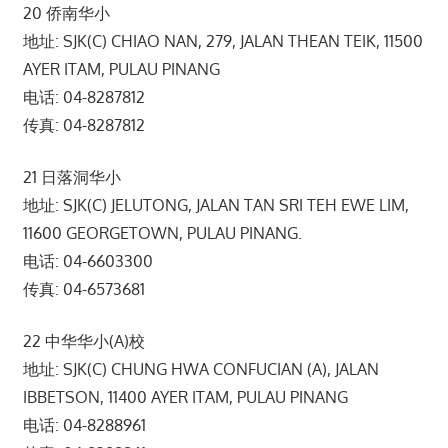
20 侨南华小
地址: SJK(C) CHIAO NAN, 279, JALAN THEAN TEIK, 11500
AYER ITAM, PULAU PINANG
电话: 04-8287812
传真: 04-8287812
21 日落洞华小
地址: SJK(C) JELUTONG, JALAN TAN SRI TEH EWE LIM,
11600 GEORGETOWN, PULAU PINANG.
电话: 04-6603300
传真: 04-6573681
22 中华华小(A)校
地址: SJK(C) CHUNG HWA CONFUCIAN (A), JALAN
IBBETSON, 11400 AYER ITAM, PULAU PINANG
电话: 04-8288961