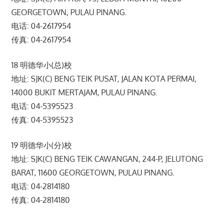
GEORGETOWN, PULAU PINANG.
电话: 04-2617954
传真: 04-2617954
18 明德华小(总)校
地址: SJK(C) BENG TEIK PUSAT, JALAN KOTA PERMAI,
14000 BUKIT MERTAJAM, PULAU PINANG.
电话: 04-5395523
传真: 04-5395523
19 明德华小(分)校
地址: SJK(C) BENG TEIK CAWANGAN, 244-P, JELUTONG
BARAT, 11600 GEORGETOWN, PULAU PINANG.
电话: 04-2814180
传真: 04-2814180