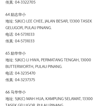
传真: 04-3322705
64 励志华小
地址: SJK(C) LEE CHEE, JALAN BESAR, 13300 TASEK
GELUGOR, PULAU PINANG.
电话: 04-5731033
传真: 04-5731033
65 励华华小
地址: SJK(C) LI HWA, PERMATANG TENGAH, 13000
BUTTERWORTH, PULAU PINANG.
电话: 04-3235470
传真: 04-3237375
66 马华华小
地址: SJK(C) MAH HUA, KAMPUNG SELAMAT, 13300
TASEK GELUGOR, PULAU PINANG.