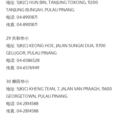
地址: SJK(C) HUN BIN, TANJUNG TOKONG, 11200
TANJUNG BUNGAH, PULAU PINANG.
电话: 04-8901871
传真: 04-8901871
29 共和华小
地址: SJK(C) KEONG HOE, JALAN SUNGAI DUA, 11700
GELUGOR, PULAU PINANG
电话: 04-6586528
传真: 04-6576949
30 卿田华小
地址: SJK(C) KHENG TEAN, 7, JALAN VAN PRAAGH, 11600
GEORGETOWN, PULAU PINANG.
电话: 04-2814588
传真: 04-2814588