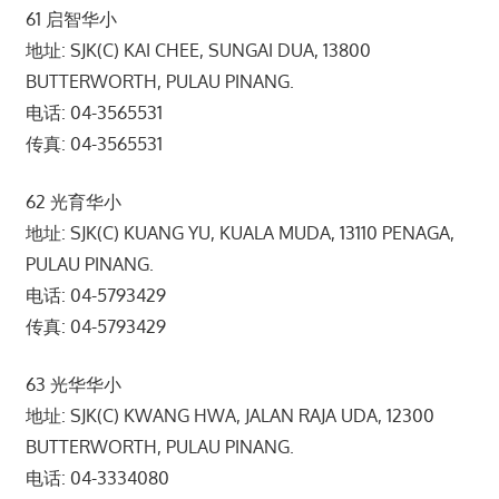
61 启智华小
地址: SJK(C) KAI CHEE, SUNGAI DUA, 13800
BUTTERWORTH, PULAU PINANG.
电话: 04-3565531
传真: 04-3565531
62 光育华小
地址: SJK(C) KUANG YU, KUALA MUDA, 13110 PENAGA,
PULAU PINANG.
电话: 04-5793429
传真: 04-5793429
63 光华华小
地址: SJK(C) KWANG HWA, JALAN RAJA UDA, 12300
BUTTERWORTH, PULAU PINANG.
电话: 04-3334080