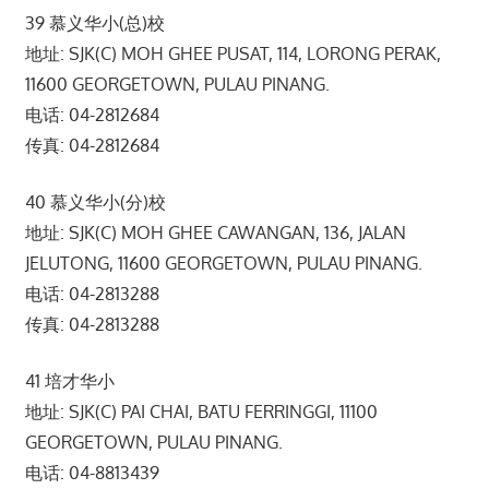
39 慕义华小(总)校
地址: SJK(C) MOH GHEE PUSAT, 114, LORONG PERAK,
11600 GEORGETOWN, PULAU PINANG.
电话: 04-2812684
传真: 04-2812684
40 慕义华小(分)校
地址: SJK(C) MOH GHEE CAWANGAN, 136, JALAN
JELUTONG, 11600 GEORGETOWN, PULAU PINANG.
电话: 04-2813288
传真: 04-2813288
41 培才华小
地址: SJK(C) PAI CHAI, BATU FERRINGGI, 11100
GEORGETOWN, PULAU PINANG.
电话: 04-8813439