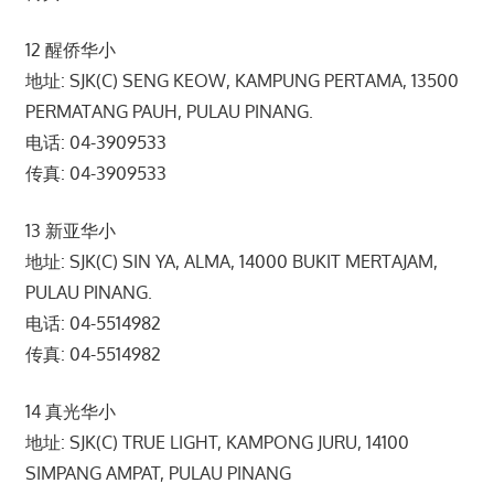
12 醒侨华小
地址: SJK(C) SENG KEOW, KAMPUNG PERTAMA, 13500
PERMATANG PAUH, PULAU PINANG.
电话: 04-3909533
传真: 04-3909533
13 新亚华小
地址: SJK(C) SIN YA, ALMA, 14000 BUKIT MERTAJAM,
PULAU PINANG.
电话: 04-5514982
传真: 04-5514982
14 真光华小
地址: SJK(C) TRUE LIGHT, KAMPONG JURU, 14100
SIMPANG AMPAT, PULAU PINANG