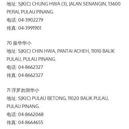
地址: SJK(C) CHUNG HWA (3), JALAN SENANGIN, 13600
PERAI, PULAU PINANG.
电话: 04-3902279
传真: 04-3991901
70 振华华小
地址: SJK(C) CHIN HWA, PANTAI ACHEH, 11010 BALIK
PULAU, PULAU PINANG.
电话: 04-8662327
传真: 04-8662327
71 浮罗勿洞华小
地址: SJK(C) PULAU BETONG, 11020 BALIK PULAU,
PULAU PINANG.
电话: 04-8662068
传真: 04-8664655