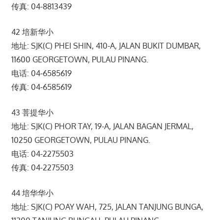
传真: 04-8813439
42 培新华小
地址: SJK(C) PHEI SHIN, 410-A, JALAN BUKIT DUMBAR,
11600 GEORGETOWN, PULAU PINANG.
电话: 04-6585619
传真: 04-6585619
43 菩提华小
地址: SJK(C) PHOR TAY, 19-A, JALAN BAGAN JERMAL,
10250 GEORGETOWN, PULAU PINANG.
电话: 04-2275503
传真: 04-2275503
44 培华华小
地址: SJK(C) POAY WAH, 725, JALAN TANJUNG BUNGA,