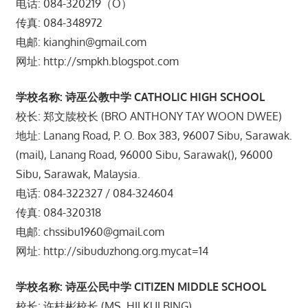
电话: 084-320219（O）
传真: 084-348972
电邮: kianghin@gmail.com
网址: http://smpkh.blogspot.com
学校名称: 诗巫公教中学 CATHOLIC HIGH SCHOOL
校长: 郑文牍校长 (BRO ANTHONY TAY WOON DWEE)
地址: Lanang Road, P. O. Box 383, 96007 Sibu, Sarawak.
(mail), Lanang Road, 96000 Sibu, Sarawak(), 96000
Sibu, Sarawak, Malaysia.
电话: 084-322327 / 084-324604
传真: 084-320318
电邮: chssibu1960@gmail.com
网址: http://sibuduzhong.org.mycat=14
学校名称: 诗巫公民中学 CITIZEN MIDDLE SCHOOL
校长: 许桂彬校长 (MS. HII KUI BING)