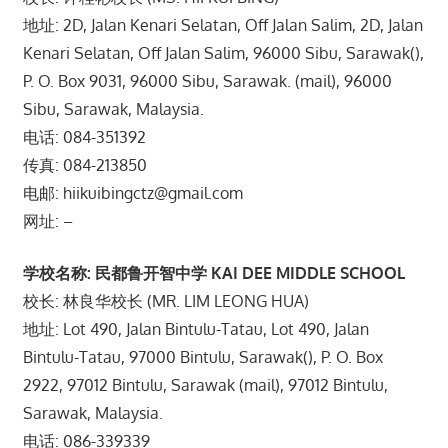
地址: 2D, Jalan Kenari Selatan, Off Jalan Salim, 2D, Jalan
Kenari Selatan, Off Jalan Salim, 96000 Sibu, Sarawak(),
P. O. Box 9031, 96000 Sibu, Sarawak. (mail), 96000
Sibu, Sarawak, Malaysia.
电话: 084-351392
传真: 084-213850
电邮: hiikuibingctz@gmail.com
网址: –
学校名称: 民都鲁开智中学 KAI DEE MIDDLE SCHOOL
校长: 林良华校长 (MR. LIM LEONG HUA)
地址: Lot 490, Jalan Bintulu-Tatau, Lot 490, Jalan
Bintulu-Tatau, 97000 Bintulu, Sarawak(), P. O. Box
2922, 97012 Bintulu, Sarawak (mail), 97012 Bintulu,
Sarawak, Malaysia.
电话: 086-339339