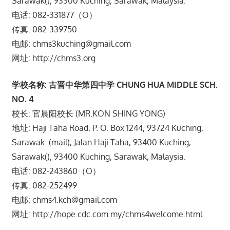
Sarawak(), 93300 Kuching, Sarawak, Malaysia.
电话: 082-331877（O）
传真: 082-339750
电邮: chms3kuching@gmail.com
网址: http://chms3.org
学校名称: 古晋中华第四中学 CHUNG HUA MIDDLE SCH.
NO. 4
校长: 官晨阳校长 (MR.KON SHING YONG)
地址: Haji Taha Road, P. O. Box 1244, 93724 Kuching,
Sarawak. (mail), Jalan Haji Taha, 93400 Kuching,
Sarawak(), 93400 Kuching, Sarawak, Malaysia.
电话: 082-243860（O）
传真: 082-252499
电邮: chms4.kch@gmail.com
网址: http://hope.cdc.com.my/chms4welcome.html