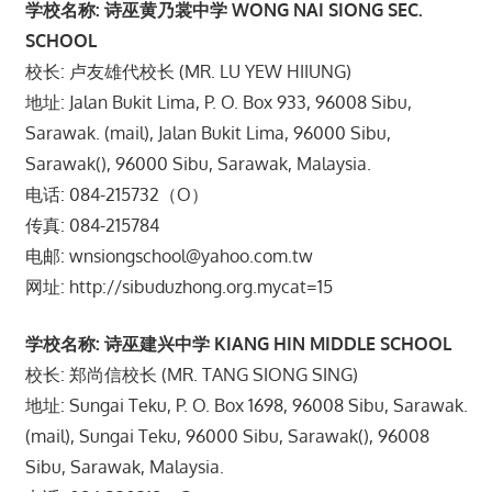
学校名称: 诗巫黄乃裳中学 WONG NAI SIONG SEC.
SCHOOL
校长: 卢友雄代校长 (MR. LU YEW HIIUNG)
地址: Jalan Bukit Lima, P. O. Box 933, 96008 Sibu,
Sarawak. (mail), Jalan Bukit Lima, 96000 Sibu,
Sarawak(), 96000 Sibu, Sarawak, Malaysia.
电话: 084-215732（O）
传真: 084-215784
电邮: wnsiongschool@yahoo.com.tw
网址: http://sibuduzhong.org.mycat=15
学校名称: 诗巫建兴中学 KIANG HIN MIDDLE SCHOOL
校长: 郑尚信校长 (MR. TANG SIONG SING)
地址: Sungai Teku, P. O. Box 1698, 96008 Sibu, Sarawak.
(mail), Sungai Teku, 96000 Sibu, Sarawak(), 96008
Sibu, Sarawak, Malaysia.