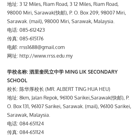
地址: 3 12 Miles, Riam Road, 3 12 Miles, Riam Road,
98000 Miri, Sarawak(快邮), P. O. Box 209, 98007 Miri,
Sarawak. (mail), 98000 Miri, Sarawak, Malaysia.
电话: 085-612423
传真: 085-615176
电邮: rrss1688@gmail.com
网址: http://www.rrss.edu.my
学校名称: 泗里奎民立中学 MING LIK SECONDARY
SCHOOL
校长: 陈华厚校长 (MR. ALBERT TING HUA HEU)
地址: 8km, Jalan Repok, 96100 Sarikei,Sarawak(快邮), P.
O. Box 131, 96107 Sarikei, Sarawak. (mail), 96100 Sarikei,
Sarawak, Malaysia.
电话: 084-651124
传真: 084-651124