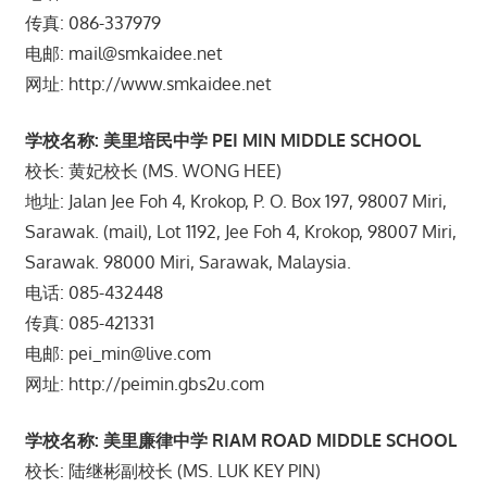
传真: 086-337979
电邮: mail@smkaidee.net
网址: http://www.smkaidee.net
学校名称: 美里培民中学 PEI MIN MIDDLE SCHOOL
校长: 黄妃校长 (MS. WONG HEE)
地址: Jalan Jee Foh 4, Krokop, P. O. Box 197, 98007 Miri,
Sarawak. (mail), Lot 1192, Jee Foh 4, Krokop, 98007 Miri,
Sarawak. 98000 Miri, Sarawak, Malaysia.
电话: 085-432448
传真: 085-421331
电邮: pei_min@live.com
网址: http://peimin.gbs2u.com
学校名称: 美里廉律中学 RIAM ROAD MIDDLE SCHOOL
校长: 陆继彬副校长 (MS. LUK KEY PIN)