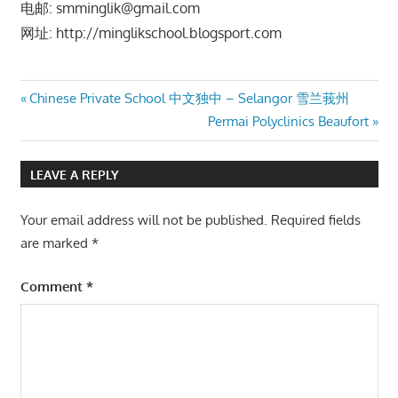
电邮: smminglik@gmail.com
网址: http://minglikschool.blogsport.com
Post
Previous
Chinese Private School 中文独中 – Selangor 雪兰莪州
Post:
Next
Permai Polyclinics Beaufort
navigation
Post:
LEAVE A REPLY
Your email address will not be published.
Required fields
are marked
*
Comment
*