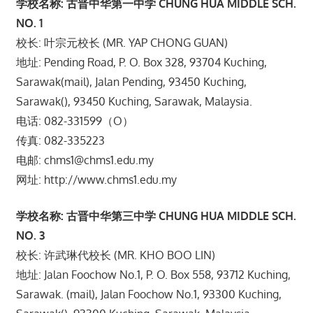
学校名称: 古晋中华第一中学 CHUNG HUA MIDDLE SCH.
NO. 1
校长: 叶宗元校长 (MR. YAP CHONG GUAN)
地址: Pending Road, P. O. Box 328, 93704 Kuching,
Sarawak(mail), Jalan Pending, 93450 Kuching,
Sarawak(), 93450 Kuching, Sarawak, Malaysia.
电话: 082-331599（O）
传真: 082-335223
电邮: chms1@chms1.edu.my
网址: http://www.chms1.edu.my
学校名称: 古晋中华第三中学 CHUNG HUA MIDDLE SCH.
NO. 3
校长: 许武琳代校长 (MR. KHO BOO LIN)
地址: Jalan Foochow No.1, P. O. Box 558, 93712 Kuching,
Sarawak. (mail), Jalan Foochow No.1, 93300 Kuching,