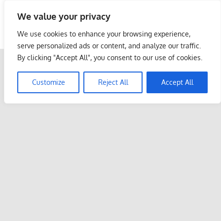
Skip
We value your privacy
to
Malaysia Info Portal
content
We use cookies to enhance your browsing experience,
LoInfoCentre
serve personalized ads or content, and analyze our traffic.
–
By clicking "Accept All", you consent to our use of cookies.
directory,
info
Customize
Reject All
Accept All
listings
portal
for
phone
numbers,
fax
number,
addresses,
email
and