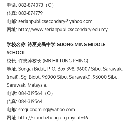
电话: 082-874073（O）
传真: 082-874779
电邮: serianpublicsecondary@yahoo.com
网址: http://www.serianpublicsecondary.edu.my
学校名称: 诗巫光民中学 GUONG MING MIDDLE
SCHOOL
校长: 许忠萍校长 (MR HII TUNG PHING)
地址: Sungai Bidut, P. O. Box 398, 96007 Sibu, Sarawak.
(mail), Sg. Bidut, 96000 Sibu, Sarawak(), 96000 Sibu,
Sarawak, Malaysia.
电话: 084-319564（O）
传真: 084-319564
电邮: smguongming@yahoo.com
网址: http://sibuduzhong.org.mycat=16