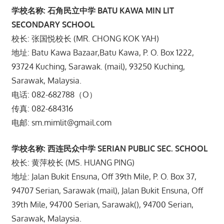
学校名称: 石角民立中学 BATU KAWA MIN LIT
SECONDARY SCHOOL
校长: 张国悦校长 (MR. CHONG KOK YAH)
地址: Batu Kawa Bazaar,Batu Kawa, P. O. Box 1222,
93724 Kuching, Sarawak. (mail), 93250 Kuching,
Sarawak, Malaysia.
电话: 082-682788（O）
传真: 082-684316
电邮: sm.mimlit@gmail.com
学校名称: 西连民众中学 SERIAN PUBLIC SEC. SCHOOL
校长: 黄萍校长 (MS. HUANG PING)
地址: Jalan Bukit Ensuna, Off 39th Mile, P. O. Box 37,
94707 Serian, Sarawak (mail), Jalan Bukit Ensuna, Off
39th Mile, 94700 Serian, Sarawak(), 94700 Serian,
Sarawak, Malaysia.