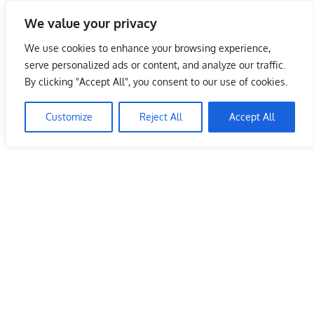
Skip
We value your privacy
to
Malaysia Info Portal
content
We use cookies to enhance your browsing experience,
LoInfoCentre
serve personalized ads or content, and analyze our traffic.
–
By clicking "Accept All", you consent to our use of cookies.
directory,
info
Customize
Reject All
Accept All
listings
portal
for
phone
numbers,
fax
number,
addresses,
email
and