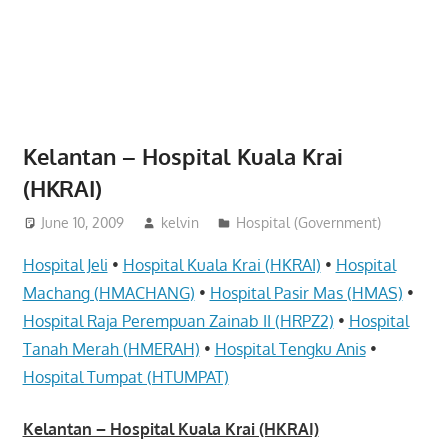
website
for
you
Kelantan – Hospital Kuala Krai
(HKRAI)
June 10, 2009
kelvin
Hospital (Government)
Hospital Jeli
•
Hospital Kuala Krai (HKRAI)
•
Hospital
Machang (HMACHANG)
•
Hospital Pasir Mas (HMAS)
•
Hospital Raja Perempuan Zainab II (HRPZ2)
•
Hospital
Tanah Merah (HMERAH)
•
Hospital Tengku Anis
•
Hospital Tumpat (HTUMPAT)
Kelantan – Hospital Kuala Krai (HKRAI)