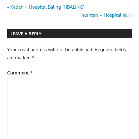
Post
Previous
Kedah – Hospital Baling (HBALING)
Post:
Next
Kelantan – Hospital Jeli
navigation
Post:
LEAVE A REPLY
Your email address will not be published.
Required fields
are marked
*
Comment
*