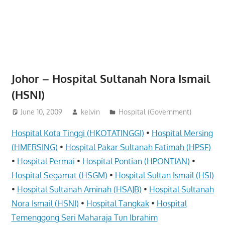
website
for
you
Johor – Hospital Sultanah Nora Ismail
(HSNI)
June 10, 2009
kelvin
Hospital (Government)
Hospital Kota Tinggi (HKOTATINGGI)
•
Hospital Mersing
(HMERSING)
•
Hospital Pakar Sultanah Fatimah (HPSF)
•
Hospital Permai
•
Hospital Pontian (HPONTIAN)
•
Hospital Segamat (HSGM)
•
Hospital Sultan Ismail (HSI)
•
Hospital Sultanah Aminah (HSAJB)
•
Hospital Sultanah
Nora Ismail (HSNI)
•
Hospital Tangkak
•
Hospital
Temenggong Seri Maharaja Tun Ibrahim