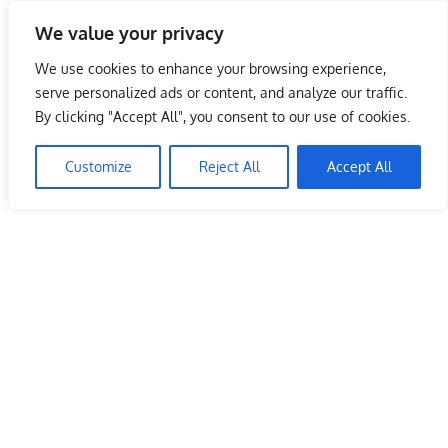
Skip
We value your privacy
to
Malaysia Info Portal
content
We use cookies to enhance your browsing experience,
LoInfoCentre
serve personalized ads or content, and analyze our traffic.
–
By clicking "Accept All", you consent to our use of cookies.
directory,
info
Customize
Reject All
Accept All
listings
portal
for
phone
numbers,
fax
number,
addresses,
email
and