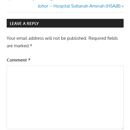
Post
Post:
Next
Johor – Hospital Sultanah Aminah (HSAJB)
navigation
Post:
LEAVE A REPLY
Your email address will not be published.
Required fields
are marked
*
Comment
*