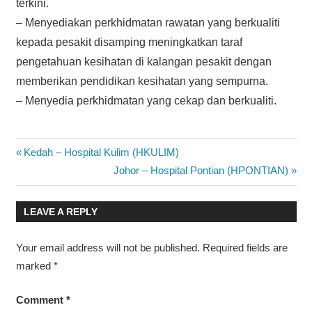
terkini.
– Menyediakan perkhidmatan rawatan yang berkualiti
kepada pesakit disamping meningkatkan taraf
pengetahuan kesihatan di kalangan pesakit dengan
memberikan pendidikan kesihatan yang sempurna.
– Menyedia perkhidmatan yang cekap dan berkualiti.
Post
Previous
Kedah – Hospital Kulim (HKULIM)
Post:
Next
Johor – Hospital Pontian (HPONTIAN)
navigation
Post:
LEAVE A REPLY
Your email address will not be published.
Required fields are
marked
*
Comment
*