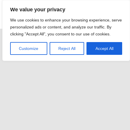
Skip
We value your privacy
to
Malaysia Info Portal
content
We use cookies to enhance your browsing experience, serve
LoInfoCentre
personalized ads or content, and analyze our traffic. By
–
clicking "Accept All", you consent to our use of cookies.
directory,
info
Customize
Reject All
Accept All
listings
portal
for
phone
numbers,
fax
number,
addresses,
email
and