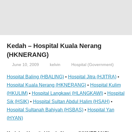
website
for
you
Kedah – Hospital Kuala Nerang
(HKNERANG)
June 10, 2009
kelvin
Hospital (Government)
Hospital Baling (HBALING)
•
Hospital Jitra (HJITRA)
•
Hospital Kuala Nerang (HKNERANG)
•
Hospital Kulim
(HKULIM)
•
Hospital Langkawi (HLANGKAWI)
•
Hospital
Sik (HSIK)
•
Hospital Sultan Abdul Halim (HSAH)
•
Hospital Sultanah Bahiyah (HSBAS)
•
Hospital Yan
(HYAN)