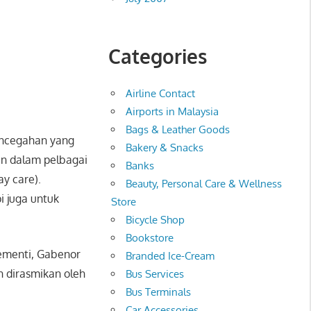
Categories
Airline Contact
Airports in Malaysia
Bags & Leather Goods
encegahan yang
Bakery & Snacks
n dalam pelbagai
Banks
ay care).
Beauty, Personal Care & Wellness
i juga untuk
Store
Bicycle Shop
Bookstore
lementi, Gabenor
Branded Ice-Cream
h dirasmikan oleh
Bus Services
Bus Terminals
Car Accessories