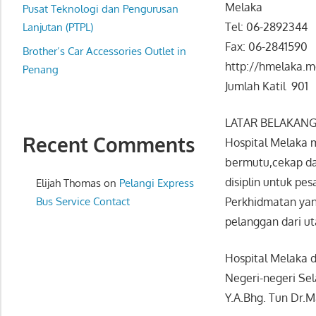
Melaka
website
Pusat Teknologi dan Pengurusan
Tel: 06-2892344
for
Lanjutan (PTPL)
you
Fax: 06-2841590
Brother’s Car Accessories Outlet in
http://hmelaka.m
Penang
Jumlah Katil 901
LATAR BELAKAN
Recent Comments
Hospital Melaka 
bermutu,cekap da
disiplin untuk pe
Elijah Thomas
on
Pelangi Express
Bus Service Contact
Perkhidmatan yan
pelanggan dari ut
Hospital Melaka d
Negeri-negeri Sel
Y.A.Bhg. Tun Dr.