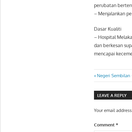
perubatan berter
– Menjalankan pe
Dasar Kualiti
– Hospital Melak
dan berkesan sup
mencapai kecemer
Post
Previous
Negeri Sembilan 
Post:
navigatio
LEAVE A REPLY
Your email address
Comment
*