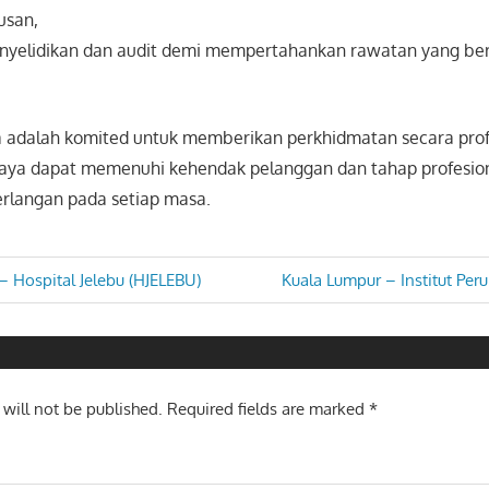
usan,
nyelidikan dan audit demi mempertahankan rawatan yang berk
a adalah komited untuk memberikan perkhidmatan secara prof
aya dapat memenuhi kehendak pelanggan dan tahap profesio
langan pada setiap masa.
Next
– Hospital Jelebu (HJELEBU)
Kuala Lumpur – Institut Per
Post:
n
 will not be published.
Required fields are marked
*