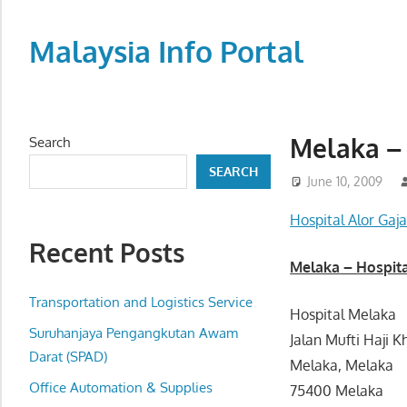
Skip
to
Malaysia Info Portal
content
LoInfoCentre
–
directory,
Melaka –
Search
info
SEARCH
listings
June 10, 2009
portal
Hospital Alor Gaj
for
Recent Posts
phone
Melaka
– Hospit
numbers,
fax
Transportation and Logistics Service
Hospital Melaka
number,
Suruhanjaya Pengangkutan Awam
Jalan Mufti Haji Kh
addresses,
Darat (SPAD)
Melaka, Melaka
email
Office Automation & Supplies
75400 Melaka
and