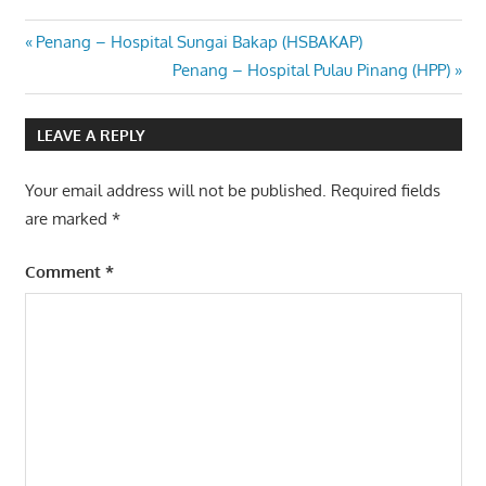
Post
Previous
Penang – Hospital Sungai Bakap (HSBAKAP)
Post:
Next
Penang – Hospital Pulau Pinang (HPP)
navigation
Post:
LEAVE A REPLY
Your email address will not be published.
Required fields
are marked
*
Comment
*