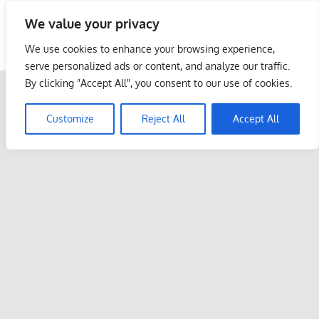
Skip
We value your privacy
to
Malaysia Info Portal
content
We use cookies to enhance your browsing experience,
LoInfoCentre
serve personalized ads or content, and analyze our traffic.
–
By clicking "Accept All", you consent to our use of cookies.
directory,
info
Customize
Reject All
Accept All
listings
portal
for
phone
numbers,
fax
number,
addresses,
email
and