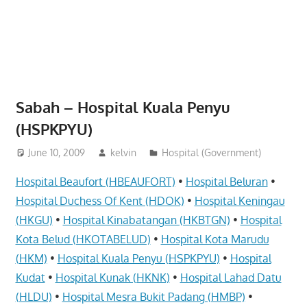
website
for
you
Sabah – Hospital Kuala Penyu
(HSPKPYU)
June 10, 2009
kelvin
Hospital (Government)
Hospital Beaufort (HBEAUFORT)
•
Hospital Beluran
•
Hospital Duchess Of Kent (HDOK)
•
Hospital Keningau
(HKGU)
•
Hospital Kinabatangan (HKBTGN)
•
Hospital
Kota Belud (HKOTABELUD)
•
Hospital Kota Marudu
(HKM)
•
Hospital Kuala Penyu (HSPKPYU)
•
Hospital
Kudat
•
Hospital Kunak (HKNK)
•
Hospital Lahad Datu
(HLDU)
•
Hospital Mesra Bukit Padang (HMBP)
•