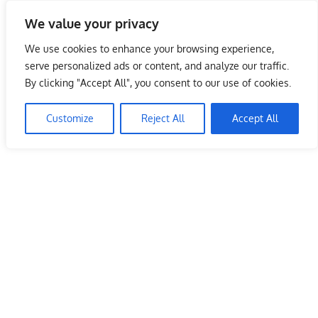
Skip
We value your privacy
to
Malaysia Info Portal
content
We use cookies to enhance your browsing experience,
LoInfoCentre
serve personalized ads or content, and analyze our traffic.
–
By clicking "Accept All", you consent to our use of cookies.
directory,
info
Customize
Reject All
Accept All
listings
portal
for
phone
numbers,
fax
number,
addresses,
email
and