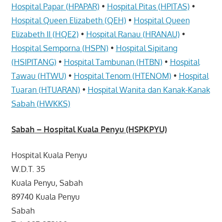
Hospital Papar (HPAPAR)
•
Hospital Pitas (HPITAS)
•
Hospital Queen Elizabeth (QEH)
•
Hospital Queen
Elizabeth II (HQE2)
•
Hospital Ranau (HRANAU)
•
Hospital Semporna (HSPN)
•
Hospital Sipitang
(HSIPITANG)
•
Hospital Tambunan (HTBN)
•
Hospital
Tawau (HTWU)
•
Hospital Tenom (HTENOM)
•
Hospital
Tuaran (HTUARAN)
•
Hospital Wanita dan Kanak-Kanak
Sabah (HWKKS)
Sabah
– Hospital Kuala Penyu (HSPKPYU)
Hospital Kuala Penyu
W.D.T. 35
Kuala Penyu, Sabah
89740 Kuala Penyu
Sabah